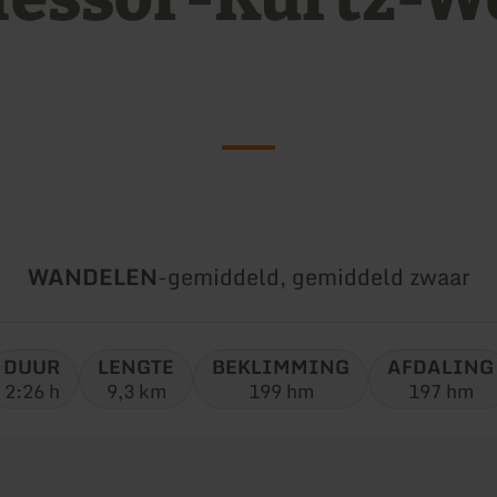
]
Soort
Moeilijkheidsgraad:
WANDELEN
-
gemiddeld, gemiddeld zwaar
tour:
DUUR
LENGTE
BEKLIMMING
AFDALING
2:26 h
9,3 km
199 hm
197 hm