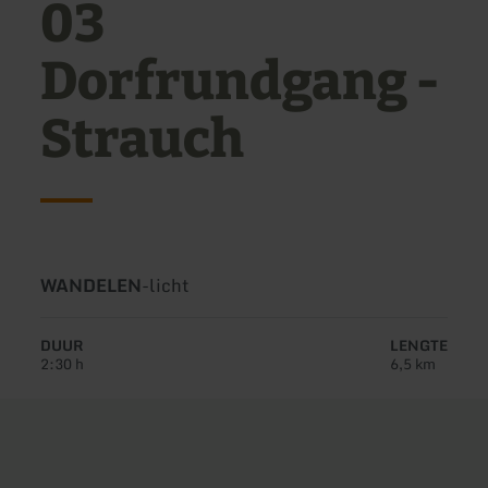
03
Dorfrundgang -
Strauch
Soort
Moeilijkheidsgraad:
WANDELEN
-
licht
tour:
DUUR
LENGTE
2:30 h
6,5 km