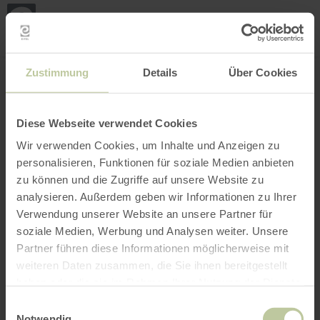
Mijn
loca
bepa
Plaats zoeken
Filter openen
INTERACTIEVE KAART
Zustimmung
Details
Über Cookies
Diese Webseite verwendet Cookies
Wir verwenden Cookies, um Inhalte und Anzeigen zu
personalisieren, Funktionen für soziale Medien anbieten
zu können und die Zugriffe auf unsere Website zu
analysieren. Außerdem geben wir Informationen zu Ihrer
Verwendung unserer Website an unsere Partner für
soziale Medien, Werbung und Analysen weiter. Unsere
Partner führen diese Informationen möglicherweise mit
weiteren Daten zusammen, die Sie ihnen bereitgestellt
haben oder die sie im Rahmen Ihrer Nutzung der Dienste
gesammelt haben.
Einwilligungsauswahl
Notwendig