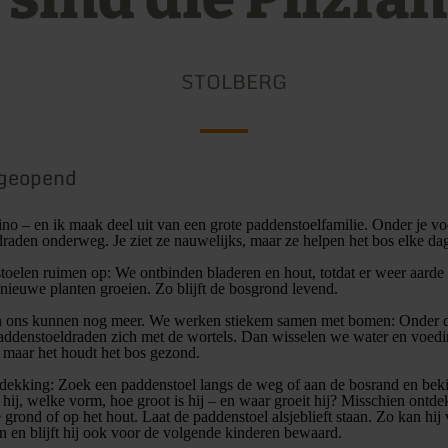
STOLBERG
geopend
zino – en ik maak deel uit van een grote paddenstoelfamilie. Onder je vo
draden onderweg. Je ziet ze nauwelijks, maar ze helpen het bos elke da
oelen ruimen op: We ontbinden bladeren en hout, totdat er weer aarde o
nieuwe planten groeien. Zo blijft de bosgrond levend.
 ons kunnen nog meer. We werken stiekem samen met bomen: Onder 
ddenstoeldraden zich met de wortels. Dan wisselen we water en voedin
 maar het houdt het bos gezond.
dekking: Zoek een paddenstoel langs de weg of aan de bosrand en bek
hij, welke vorm, hoe groot is hij – en waar groeit hij? Misschien ontdek 
 grond of op het hout. Laat de paddenstoel alsjeblieft staan. Zo kan hij 
n en blijft hij ook voor de volgende kinderen bewaard.