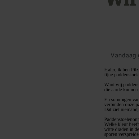
Vandaag 
Hallo, ik ben Pil
fijne paddenstoel
Want wij paddenst
die aarde kunnen 
En sommigen van
verbinden onze pa
Dat ziet niemand,
Paddenstoelenont
Welke kleur heeft 
witte draden in de
sporen verspreide