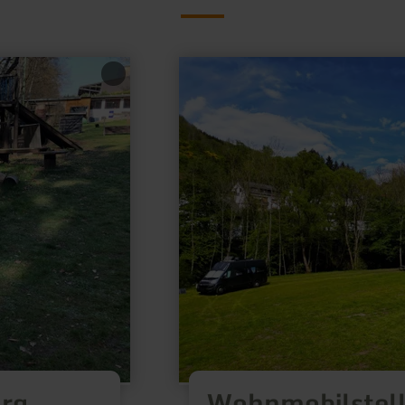
meer
informatie
over:
Wohnmobilstellplatz
Hiller
Waxweiler
urg
Wohnmobilstellp