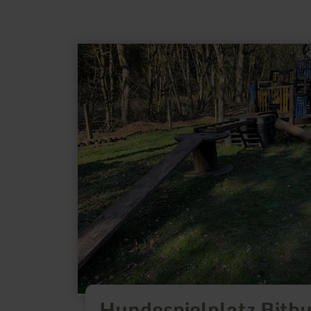
meer
informatie
over:
Hundespielplatz
Bitburg
Hundespielplatz Bitb