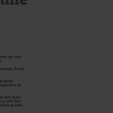
eten zijn onze
g.
ntstaat. En uit
de grond
gsstoffen uit.
ijk hem goed.
je zelfs fijne
verder groeien,