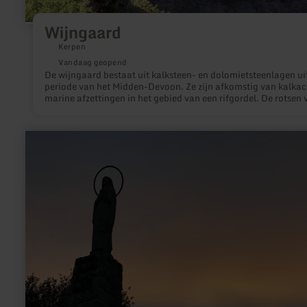
Wijngaard
Kerpen
Vandaag geopend
De wijngaard bestaat uit kalksteen- en dolomietsteenlagen ui
periode van het Midden-Devoon. Ze zijn afkomstig van kalkac
marine afzettingen in het gebied van een rifgordel. De rotsen 
deze lagenreeks bestaan uit dickbankingen rifkalksteen, die rij
aan fossielen.
meer
informatie
over:
Mariensäule