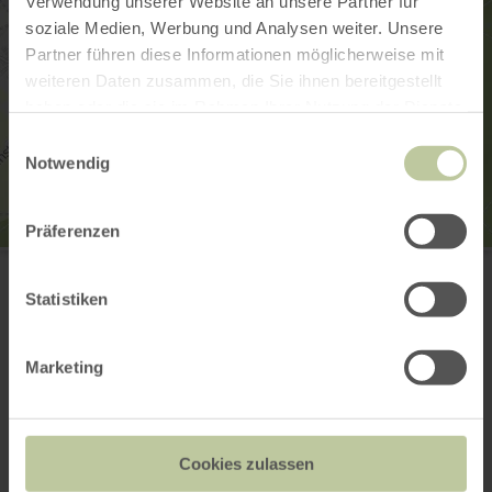
Verwendung unserer Website an unsere Partner für
soziale Medien, Werbung und Analysen weiter. Unsere
Partner führen diese Informationen möglicherweise mit
weiteren Daten zusammen, die Sie ihnen bereitgestellt
haben oder die sie im Rahmen Ihrer Nutzung der Dienste
gesammelt haben.
Einwilligungsauswahl
Notwendig
Präferenzen
Aussichtsturm Rodt
Breite Straße
54313 Zemmer - Rodt
Statistiken
Aankomst plannen
Op kaart weergeven
Marketing
Dit kan ook
Cookies zulassen