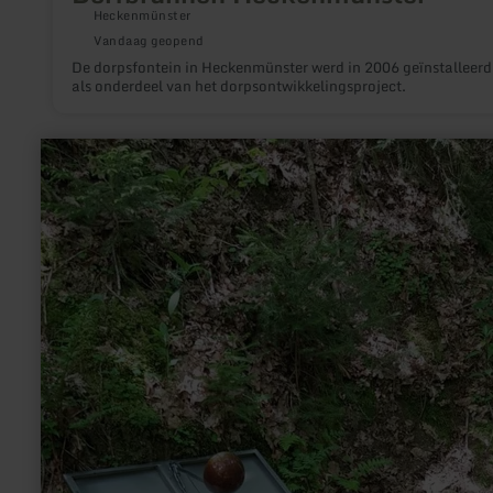
Heckenmünster
Vandaag geopend
De dorpsfontein in Heckenmünster werd in 2006 geïnstalleerd
als onderdeel van het dorpsontwikkelingsproject.
meer
informatie
over:
Hasborner
Sauerbrunnen