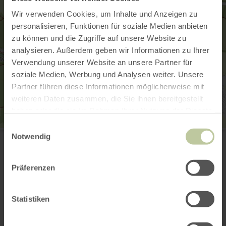
Wir verwenden Cookies, um Inhalte und Anzeigen zu
personalisieren, Funktionen für soziale Medien anbieten
zu können und die Zugriffe auf unsere Website zu
analysieren. Außerdem geben wir Informationen zu Ihrer
Verwendung unserer Website an unsere Partner für
soziale Medien, Werbung und Analysen weiter. Unsere
Partner führen diese Informationen möglicherweise mit
weiteren Daten zusammen, die Sie ihnen bereitgestellt
haben oder die sie im Rahmen Ihrer Nutzung der Dienste
gesammelt haben.
Einwilligungsauswahl
Eifelblick Kierberg in Monschau
Notwendig
Grindel
52156 Monchau
Website
Präferenzen
Aankomst plannen
Op kaart weergeven
Statistiken