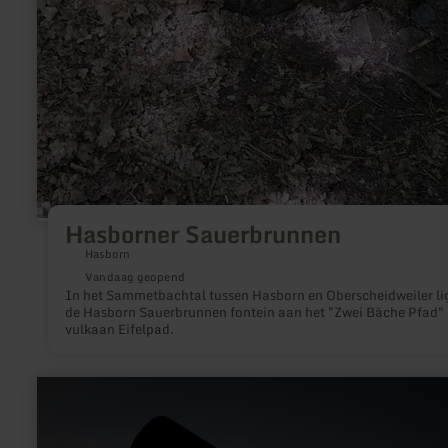
Hasborner Sauerbrunnen
Hasborn
Vandaag geopend
In het Sammetbachtal tussen Hasborn en Oberscheidweiler li
de Hasborn Sauerbrunnen fontein aan het "Zwei Bäche Pfad"
vulkaan Eifelpad.
meer
informatie
over:
Astronomie-
Werkstatt