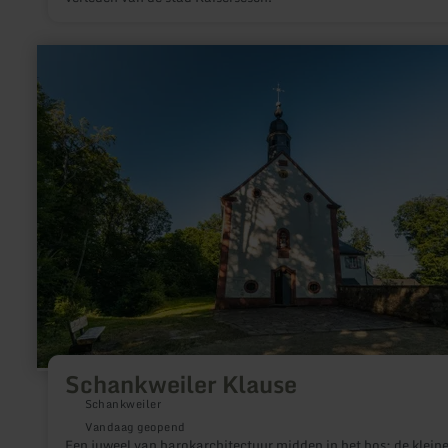
meer
informatie
over:
Schankweiler
Klause
Schankweiler Klause
Schankweiler
Vandaag geopend
Een juweel van barokarchitectuur midden in het bos: de klein