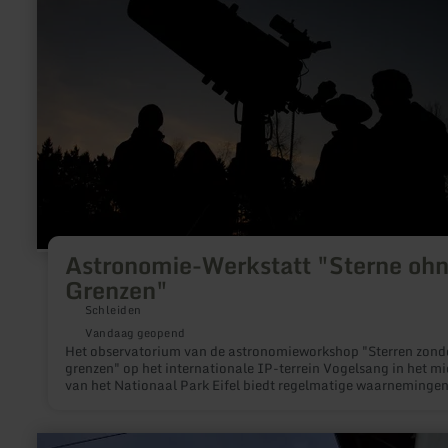
"Sterne
ohne
Grenzen"
Astronomie-Werkstatt "Sterne oh
Grenzen"
Schleiden
Vandaag geopend
Het observatorium van de astronomieworkshop "Sterren zond
grenzen" op het internationale IP-terrein Vogelsang in het m
van het Nationaal Park Eifel biedt regelmatige waarneminge
de hemel voor het publiek.
meer