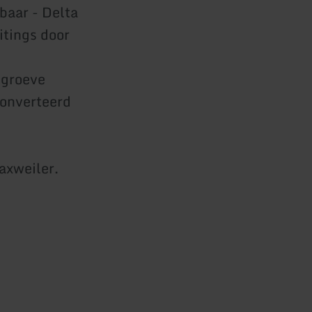
baar - Delta
itings door
ngroeve
 onverteerd
Waxweiler.