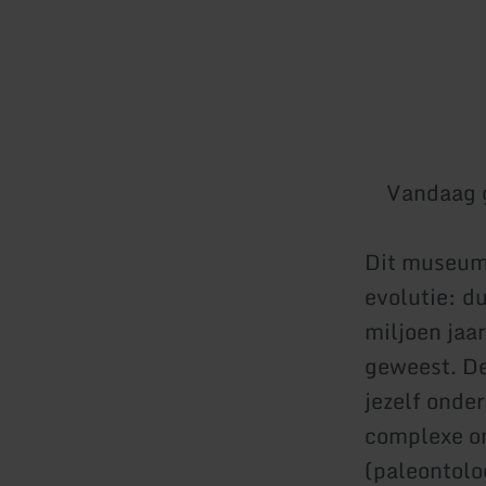
Vandaag 
Dit museum 
evolutie: d
miljoen jaa
geweest. De
jezelf onde
complexe on
(paleontolo