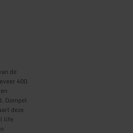
van de
geveer 400
ven
nd. Dompel
aart deze
 life
on