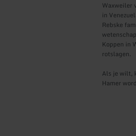
Waxweiler v
in Venezuel
Rebske fami
wetenschapp
Koppen in W
rotslagen.
Als je wilt,
Hamer wordt