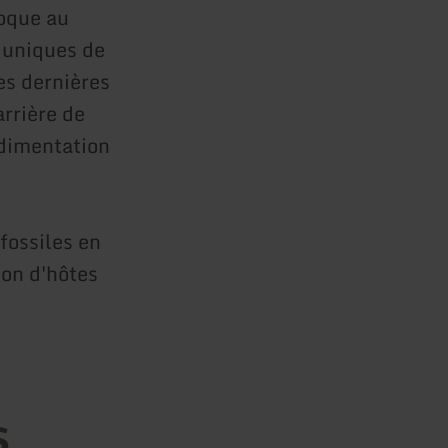
noque au
 uniques de
es dernières
arrière de
dimentation
fossiles en
son d'hôtes
s