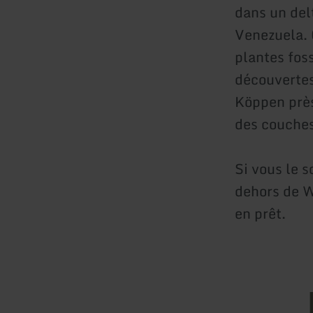
dans un del
Venezuela. 
plantes fos
découvertes 
Köppen près
des couches
Si vous le 
dehors de W
en prêt.