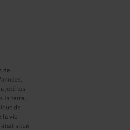
s de
d'années,
a jeté les
 la terre.
lique de
 la vie
était situé