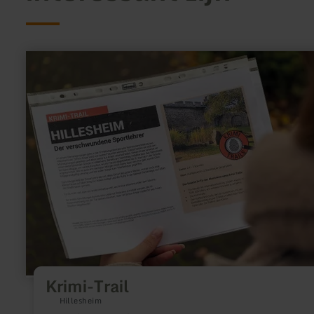
meer
informatie
over:
Krimi-
Trail
Krimi-Trail
Hillesheim