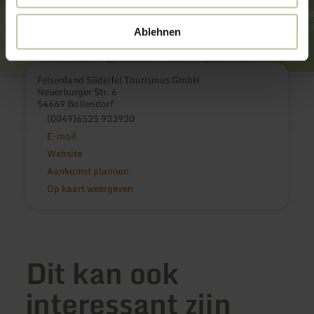
Ablehnen
Felsenland Südeifel Tourismus GmbH
Neuerburger Str. 6
54669 Bollendorf
(0049)6525 933930
E-mail
Website
Aankomst plannen
Op kaart weergeven
Dit kan ook
interessant zijn