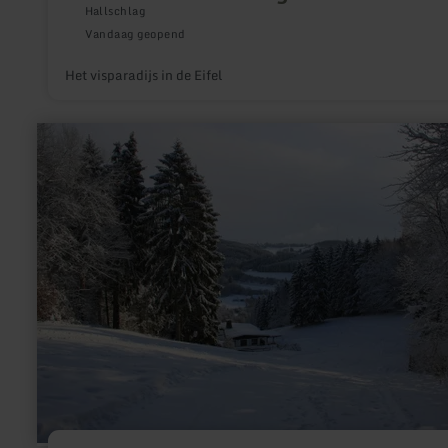
Hallschlag
Vandaag geopend
Het visparadijs in de Eifel
meer
informatie
over:
Skigebied
Wolfsschlucht