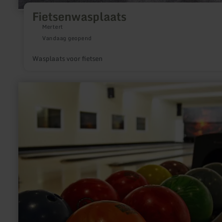
Fietsenwasplaats
Mertert
Vandaag geopend
Wasplaats voor fietsen
meer
informatie
over:
Bowling
Center
Bitburg