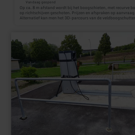
Vandaag geopend
Op ca. 8 m afstand wordt bij het boogschieten, met recurve b
op richtschijven geschoten. Prijzen en afspraken op aanvraag
Alternatief kan men het 3D-parcours van de veldboogschutte
gebruiken.
meer
informatie
over:
Fietsenwasplaats