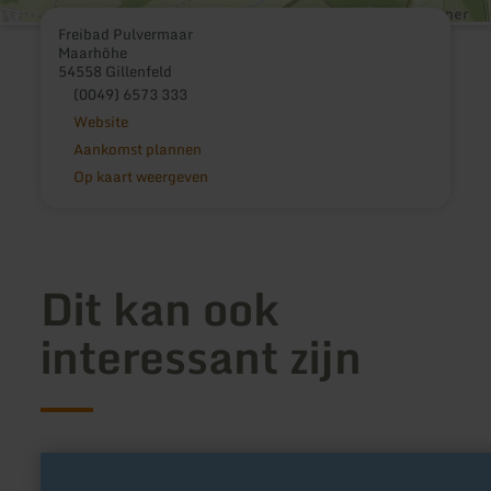
Freibad Pulvermaar
Maarhöhe
54558 Gillenfeld
(0049) 6573 333
Website
Aankomst plannen
Op kaart weergeven
Dit kan ook
interessant zijn
meer
informatie