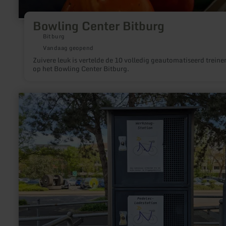
Bowling Center Bitburg
Bitburg
Vandaag geopend
Zuivere leuk is vertelde de 10 volledig geautomatiseerd treine
op het Bowling Center Bitburg.
meer
informatie
over:
E-
Bike
Ladestationen
im
Kreis
Düren