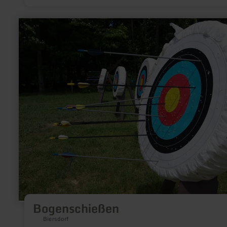
verkrijgbaar bij de poort van het Nationaal Park Gemünd.
Voorwaarden voor het vissen - Vliegvissen met vliegenhengel,
kunstvlieg of nimf - Overnachting in de gemeente Schleiden 
meer
een minimum verblijf van 3 dagen (= 2 overnachtingen) -
informatie
Overleggen van een geldige visvergunning - Vangst van max. 
over:
vissen, minimale grootte 30 cm - Dagkaarten van 25 EUR plu
Bogenschießen
vergoeding 1,50 EUR
Bogenschießen
Biersdorf