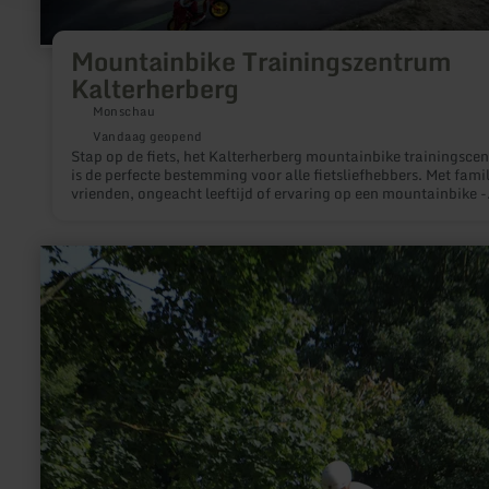
Mountainbike Trainingszentrum
Kalterherberg
Monschau
Vandaag geopend
Stap op de fiets, het Kalterherberg mountainbike trainingsce
is de perfecte bestemming voor alle fietsliefhebbers. Met famil
vrienden, ongeacht leeftijd of ervaring op een mountainbike -
bikers zullen hier genieten van de sportieve uitdaging. Zelfs
onervaren fietsers zijn welkom.
meer
informatie
over:
Pumptrack
Euskirchen