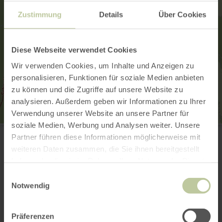
Zustimmung
Details
Über Cookies
Diese Webseite verwendet Cookies
Wir verwenden Cookies, um Inhalte und Anzeigen zu
personalisieren, Funktionen für soziale Medien anbieten
zu können und die Zugriffe auf unsere Website zu
analysieren. Außerdem geben wir Informationen zu Ihrer
Verwendung unserer Website an unsere Partner für
soziale Medien, Werbung und Analysen weiter. Unsere
Biber-Camp Kronenburg
Seeuferstraße 5
Partner führen diese Informationen möglicherweise mit
53949 Kronenburg
weiteren Daten zusammen, die Sie ihnen bereitgestellt
E-mail
haben oder die sie im Rahmen Ihrer Nutzung der Dienste
Aankomst plannen
gesammelt haben.
Einwilligungsauswahl
Op kaart weergeven
Notwendig
Präferenzen