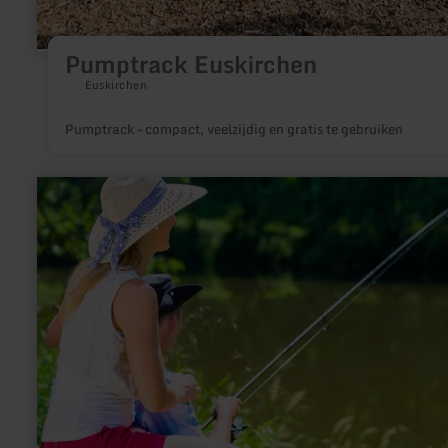
Pumptrack Euskirchen
Euskirchen
Pumptrack – compact, veelzijdig en gratis te gebruiken
meer
informatie
over:
Vissen
-
Oberhe-
Stroheich
en
Oberehe