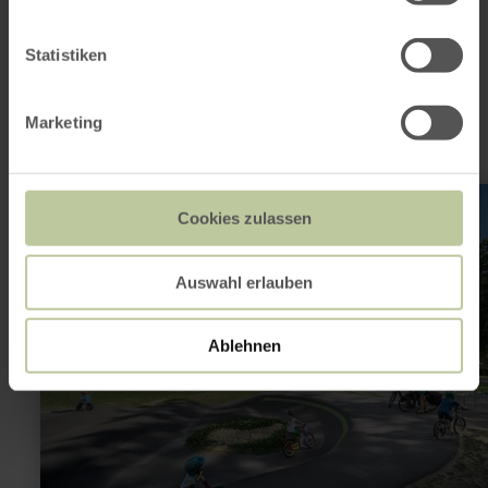
Dit kan ook
Statistiken
interessant zijn
Marketing
meer
informatie
Cookies zulassen
over:
Mountainbike
Trainingszentrum
Kalterherberg
Auswahl erlauben
Ablehnen