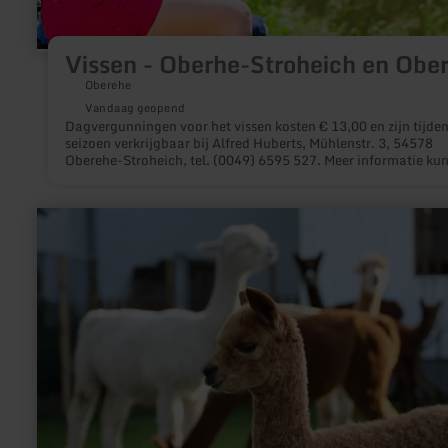
Vissen - Oberhe-Stroheich en Obe
Oberehe
Vandaag geopend
Dagvergunningen voor het vissen kosten € 13,00 en zijn tijden
seizoen verkrijgbaar bij Alfred Huberts, Mühlenstr. 3, 54578
Oberehe-Stroheich, tel. (0049) 6595 527. Meer informatie kun
vinden via: www.asv-oberehe.deVangstlimiet: 4 vissen
meer
informatie
over:
Hocheifel
Alpakas