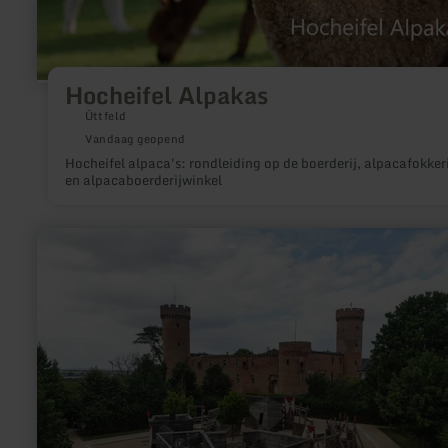
Hocheifel Alpakas
Üttfeld
Vandaag geopend
Hocheifel alpaca's: rondleiding op de boerderij, alpacafokkeri
en alpacaboerderijwinkel
meer
informatie
over:
Burgspielplatz
Zülpich