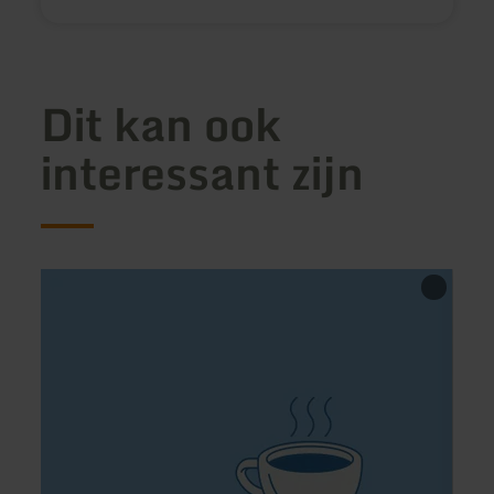
Dit kan ook
interessant zijn
meer
meer
informatie
inform
over:
over:
Zum
Paolo'
müden
Pizza
Wolf