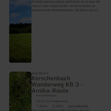
Ontdek spectaculaire uitzichten en ervaar de
natuur met ruige basalt- en lavarotsen en
eeuwenoude beukenbossen. De bloei van de
maanviooltjes is bijzonder indrukwekkend in
mei en juni.
meer
WANDELEN
Kerschenbach
informatie
over:
Wanderweg KB 3 -
Kerschenbach
Arnika-Route
Wanderweg
KB
Kerschenbach
3
-
Altijd vrij toegankelijk
Arnika-
7,0 km
1:50 h
gemakkelijk
Afstand:
Duur:
Moeilijkheidsgraad:
Route
De rondwandeling KB 3 Arnika-Route