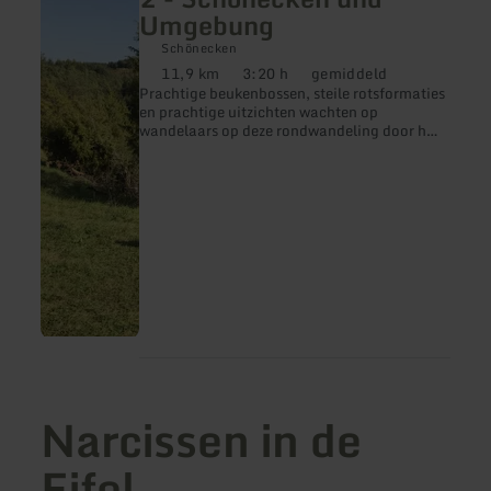
Prümer
Umgebung
Land
Tour
Schönecken
Route
11,9 km
3:20 h
gemiddeld
2
Afstand:
Duur:
Moeilijkheidsgraad:
-
Prachtige beukenbossen, steile rotsformaties
Schönecken
en prachtige uitzichten wachten op
und
wandelaars op deze rondwandeling door het
Umgebung
natuurreservaat "Schönecker Schweiz".
Narcissen in de
Eifel