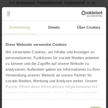
het
droompad "Heidehimmel-Volkesfeld
" in de
Hoge Eifel. Delicate viooltjes sieren zachtjes de
paden, bijvoorbeeld langs het panoramische
Eifelpad "Münstereifelsteig".
Zustimmung
Details
Über Cookies
9 resultaten
Diese Webseite verwendet Cookies
Kaart
Wir verwenden Cookies, um Inhalte und Anzeigen zu
personalisieren, Funktionen für soziale Medien anbieten
zu können und die Zugriffe auf unsere Website zu
meer
WANDELEN
Auf den Spuren der
informatie
analysieren. Außerdem geben wir Informationen zu Ihrer
over:
grünen Hölle | Op het
Verwendung unserer Website an unsere Partner für
Auf
spoor van de Groene HelI
den
soziale Medien, Werbung und Analysen weiter. Unsere
Spuren
Nürburg
Partner führen diese Informationen möglicherweise mit
der
11,8 km
3:08 h
gemiddeld
grünen
weiteren Daten zusammen, die Sie ihnen bereitgestellt
Afstand:
Duur:
Moeilijkheidsgraad:
Hölle
Interessante informatie over de
haben oder die sie im Rahmen Ihrer Nutzung der Dienste
|
bouwgeschiedenis van de legendarische
Op
Nürburgring en de bijzondere kenmerken van
gesammelt haben.
Einwilligungsauswahl
het