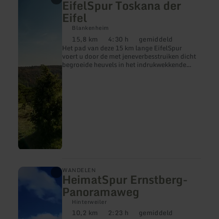
EifelSpur Toskana der
informatie
over:
Eifel
EifelSpur
Toskana
Blankenheim
der
15,8 km
4:30 h
gemiddeld
Afstand:
Duur:
Moeilijkheidsgraad:
Eifel
Het pad van deze 15 km lange EifelSpur
voert u door de met jeneverbesstruiken dicht
begroeide heuvels in het indrukwekkende
natuurgebied Lampertstal
meer
WANDELEN
HeimatSpur Ernstberg-
informatie
over:
Panoramaweg
HeimatSpur
Ernstberg-
Hinterweiler
Panoramaweg
10,2 km
2:23 h
gemiddeld
Afstand:
Duur:
Moeilijkheidsgraad: