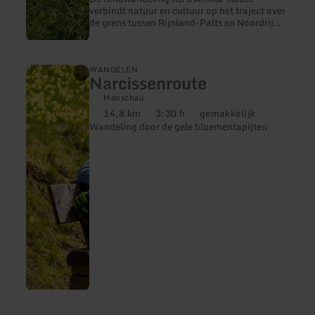
verbindt natuur en cultuur op het traject over
de grens tussen Rijnland-Palts en Noordrijn-
Westfalen van Kerschenbach naar
Kronenburg.
meer
WANDELEN
Narcissenroute
informatie
over:
Monschau
Narcissenroute
14,8 km
3:30 h
gemakkelijk
Afstand:
Duur:
Moeilijkheidsgraad:
Wandeling door de gele bloementapijten