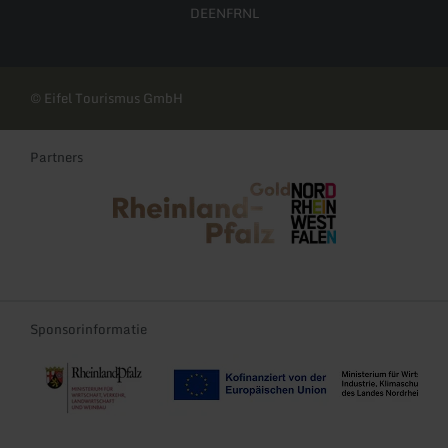
DE
EN
FR
NL
© Eifel Tourismus GmbH
Partners
Rheinland-Pfalz Tourismus
NRW Tourismus
Sponsorinformatie
Re-Start und Transformation der Tourismusregionen Rheinland-Pf
EFRE-TDII