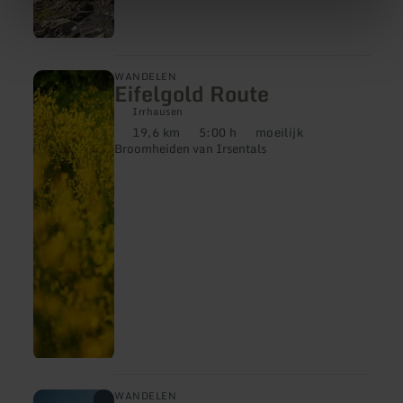
meer
WANDELEN
Eifelgold Route
informatie
over:
Irrhausen
Eifelgold
19,6 km
5:00 h
moeilijk
Route
Afstand:
Duur:
Moeilijkheidsgraad:
Broomheiden van Irsentals
meer
WANDELEN