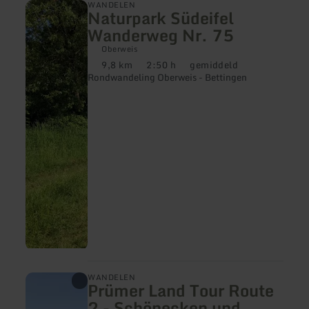
meer
WANDELEN
Naturpark Südeifel
informatie
over:
Wanderweg Nr. 75
Naturpark
Südeifel
Oberweis
Wanderweg
9,8 km
2:50 h
gemiddeld
Afstand:
Duur:
Moeilijkheidsgraad:
Nr.
Rondwandeling Oberweis - Bettingen
75
meer
WANDELEN
Prümer Land Tour Route
informatie
over:
2 - Schönecken und