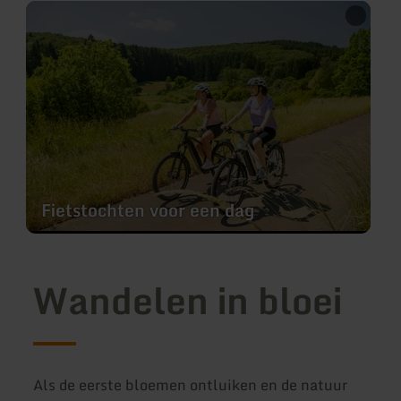
meer
informatie
over:
Fietstochten
voor
een
dag
Fietstochten voor een dag
Wandelen in bloei
Als de eerste bloemen ontluiken en de natuur