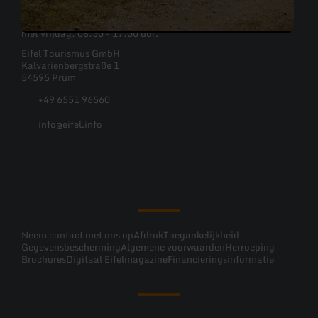
Je kunt Eifel Tourismus GmbH bereiken van maandag tot en
met vrijdag: 08:30 - 17:00 uur.
Eifel Tourismus GmbH
Kalvarienbergstraße 1
54595 Prüm
+49 6551 96560
info@eifel.info
Facebook
Instagram
Pinterest
YouTube
Neem contact met ons op
Afdruk
Toegankelijkheid
Gegevensbescherming
Algemene voorwaarden
Herroeping
Brochures
Digitaal Eifelmagazine
Financieringsinformatie