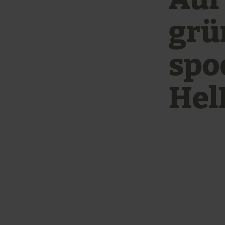
grü
spo
Hel