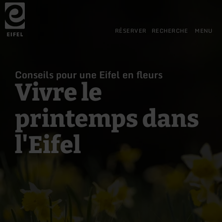
Retour
Aller au contenu principal
Aller à la recherche
Aller à la navigation principa
Aller au pied de page
à
la
page
RÉSERVER
RECHERCHE
MENU
d'accueil
Conseils pour une Eifel en fleurs
Vivre le
printemps dans
l'Eifel