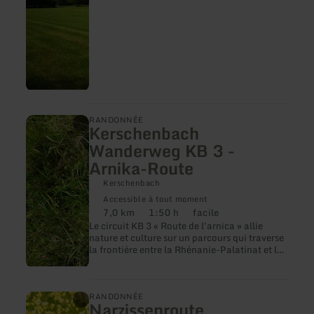
en
RANDONNÉE
Kerschenbach
savoir
plus
Wanderweg KB 3 -
sur
Arnika-Route
:
Kerschenbach
Kerschenbach
Wanderweg
KB
Accessible à tout moment
3
7,0 km
1:50 h
facile
Distance
Durée
Difficulté
-
Le circuit KB 3 « Route de l'arnica » allie
:
:
:
Arnika-
nature et culture sur un parcours qui traverse
Route
la frontière entre la Rhénanie-Palatinat et la
Rhénanie-du-Nord-Westphalie, de
Kerschenbach à Kronenburg.
en
RANDONNÉE
Narzissenroute
savoir