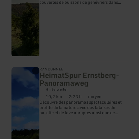
couvertes de buissons de genévriers dans
l'impressionnante réserve naturelle de la
vallée de Lampert près d'Alendorf et de
Ripsdorf au sud de Blankenheim.
en
RANDONNÉE
HeimatSpur Ernstberg-
savoir
plus
Panoramaweg
sur
:
Hinterweiler
HeimatSpur
10,2 km
2:23 h
moyen
Distance
Durée
Difficulté
Ernstberg-
Découvre des panoramas spectaculaires et
:
:
:
Panoramaweg
profite de la nature avec des falaises de
basalte et de lave abruptes ainsi que de
vieilles forêts de hêtres. En mai et juin, la
floraison des violettes lunaires est
particulièrement impressionnante.