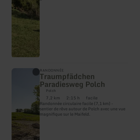
Schönecken
circuit qui traverse la réserve naturelle
und
"Schönecker Schweiz".
Umgebung
en
RANDONNÉE
Traumpfädchen
savoir
plus
Paradiesweg Polch
sur
:
Polch
Traumpfädchen
7,2 km
2:15 h
facile
Distance
Durée
Difficulté
Paradiesweg
Randonnée circulaire facile (7,1 km) -
:
:
:
Polch
sentier de rêve autour de Polch avec une vue
magnifique sur le Maifeld.