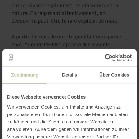
enthousiasme également les amoureux de la
nature. En regardant attentivement, on
découvrira peut-être le rare cupidon de mars.
À partir du mois de mai, le
genêt
à fleurs jaune
doré
, "l'or de l'Eifel
", apporte des accents
lumineux dans le paysage. Ce spectacle naturel
est particulièrement impressionnant sur le
sentier de rêve "Heidehimmel-Volkesfeld
" dans
le Haut-Eifel. De délicates violettes ornent
Zustimmung
Details
Über Cookies
délicatement les chemins, par exemple le long
du sentier panoramique
de l'Eifel
Diese Webseite verwendet Cookies
"Münstereifelsteig".
Wir verwenden Cookies, um Inhalte und Anzeigen zu
personalisieren, Funktionen für soziale Medien anbieten
9 résultats
zu können und die Zugriffe auf unsere Website zu
analysieren. Außerdem geben wir Informationen zu Ihrer
Carte
Verwendung unserer Website an unsere Partner für