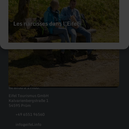
Les narcisses dans l'Eifel
Contact
Tu peux joindre Eifel Tourismus GmbH du lundi au vendredi,
de 8h30 à 17h00.
Eifel Tourismus GmbH
Kalvarienbergstraße 1
54595 Prüm
+49 6551 96560
info@eifel.info