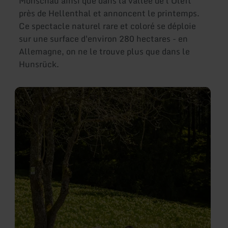
Monschau ainsi que dans la vallée de l'Oleft
près de Hellenthal et annoncent le printemps.
Ce spectacle naturel rare et coloré se déploie
sur une surface d'environ 280 hectares - en
Allemagne, on ne le trouve plus que dans le
Hunsrück.
en
savoir
plus
sur
:
Les
narcisses
dans
l'Eifel