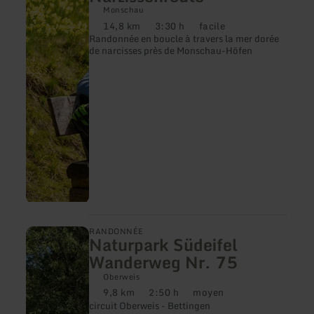
plus
Monschau
sur
14,8 km
3:30 h
facile
:
Distance
Durée
Difficulté
Randonnée en boucle à travers la mer dorée
Narzissenroute
:
:
:
de narcisses près de Monschau-Höfen
en
RANDONNÉE
Naturpark Südeifel
savoir
plus
Wanderweg Nr. 75
sur
:
Oberweis
Naturpark
9,8 km
2:50 h
moyen
Distance
Durée
Difficulté
Südeifel
circuit Oberweis - Bettingen
:
:
:
Wanderweg