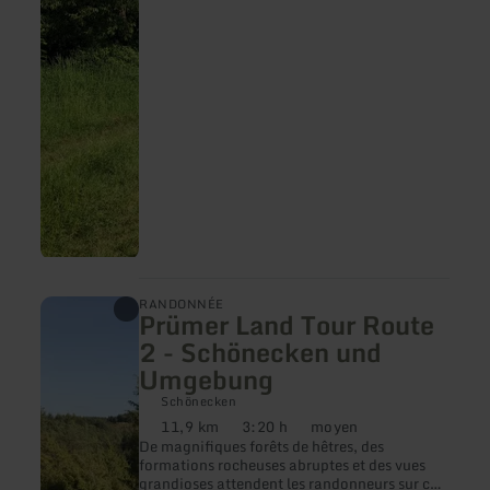
Nr.
75
en
RANDONNÉE
Prümer Land Tour Route
savoir
plus
2 - Schönecken und
sur
Umgebung
:
Prümer
Schönecken
Land
11,9 km
3:20 h
moyen
Tour
Distance
Durée
Difficulté
Route
De magnifiques forêts de hêtres, des
:
:
:
2
formations rocheuses abruptes et des vues
-
grandioses attendent les randonneurs sur ce