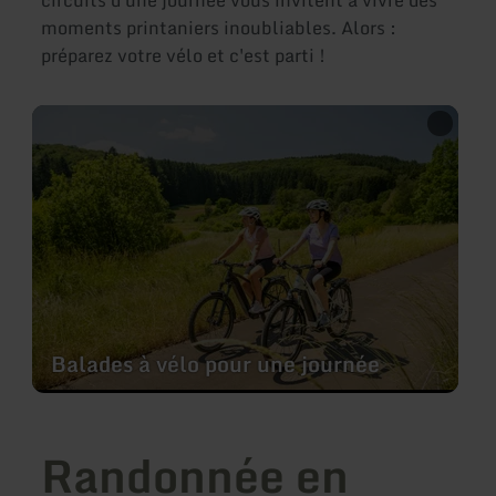
moments printaniers inoubliables. Alors :
préparez votre vélo et c'est parti !
en
savoir
plus
sur
:
Balades
à
vélo
pour
une
journée
Balades à vélo pour une journée
Randonnée en