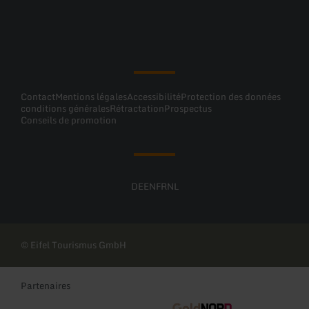
Facebook
Instagram
Pinterest
YouTube
Contact
Mentions légales
Accessibilité
Protection des données
conditions générales
Rétractation
Prospectus
Conseils de promotion
DE
EN
FR
NL
© Eifel Tourismus GmbH
Partenaires
Rheinland-Pfalz Tourismus
NRW Tourismus