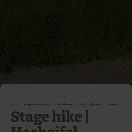
Home
Stage hike | Hocheifel-Panorama-Weg (Insul - Adenau)
Stage hike |