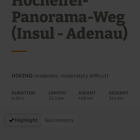
Hocheifel-
Panorama-Weg
(Insul - Adenau)
Type
Difficulty:
HIKING
-
moderate, moderately difficult
of
tour:
DURATION
LENGTH
ASCENT
DESCENT
4:35 h
15.1 km
428 hm
344 hm
Highlight
Gastronomy