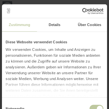
Back
Skip to main content
Skip to search
Skip to main navigation
Skip to footer
to
home
page
BOOK
SEARCH
MENU
The leisure activities listed below have been
Zustimmung
Details
Über Cookies
posted on the Regiondo booking platform by the
provider Rureifel Tourismus GmbH. The provider
Rureifel Tourismus GmbH is solely responsible
Diese Webseite verwendet Cookies
for the content.
Wir verwenden Cookies, um Inhalte und Anzeigen zu
personalisieren, Funktionen für soziale Medien anbieten
zu können und die Zugriffe auf unsere Website zu
analysieren. Außerdem geben wir Informationen zu Ihrer
Verwendung unserer Website an unsere Partner für
soziale Medien, Werbung und Analysen weiter. Unsere
Partner führen diese Informationen möglicherweise mit
weiteren Daten zusammen, die Sie ihnen bereitgestellt
haben oder die sie im Rahmen Ihrer Nutzung der Dienste
gesammelt haben.
Einwilligungsauswahl
Notwendig