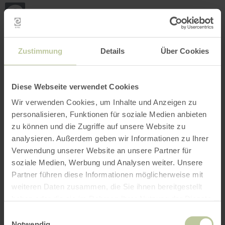
Terug
Ga naar de hoofdinhoud
Ga naar de zoekfunctie
Ga naar de hoofdnavigatie
Ga naar de voettekst
naar
de
startpagina
BOEKEN
ZOEKEN
MENU
Het onderstaande vrijetijdsaanbod is door de
Zustimmung
Details
Über Cookies
aanbieder Rureifel Tourismus GmbH op het
boekingsplatform Regiondo geplaatst. De
aanbieder Rureifel Tourismus GmbH is als enige
Diese Webseite verwendet Cookies
verantwoordelijk voor de inhoud.
Wir verwenden Cookies, um Inhalte und Anzeigen zu
personalisieren, Funktionen für soziale Medien anbieten
zu können und die Zugriffe auf unsere Website zu
analysieren. Außerdem geben wir Informationen zu Ihrer
Verwendung unserer Website an unsere Partner für
soziale Medien, Werbung und Analysen weiter. Unsere
Partner führen diese Informationen möglicherweise mit
weiteren Daten zusammen, die Sie ihnen bereitgestellt
haben oder die sie im Rahmen Ihrer Nutzung der Dienste
gesammelt haben.
Einwilligungsauswahl
Notwendig