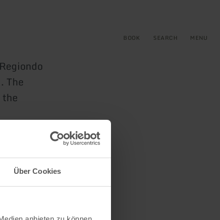
BOOK
SEARCH
MENU
e Regiondo
. The
 the
Über Cookies
 Medien anbieten zu können