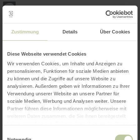
Retour
Aller au contenu principal
Aller à la recherche
Aller à la navigation principa
Aller au pied de page
à
la
page
RÉSERVER
RECHERCHE
MENU
d'accueil
L'offre de loisirs listée ci-dessous a été publiée
Zustimmung
Details
Über Cookies
par le prestataire Rureifel Tourismus GmbH sur
la plateforme de réservation Regiondo. Le
prestataire Rureifel Tourismus GmbH est seul
Diese Webseite verwendet Cookies
responsable du contenu.
Wir verwenden Cookies, um Inhalte und Anzeigen zu
personalisieren, Funktionen für soziale Medien anbieten
zu können und die Zugriffe auf unsere Website zu
analysieren. Außerdem geben wir Informationen zu Ihrer
Verwendung unserer Website an unsere Partner für
soziale Medien, Werbung und Analysen weiter. Unsere
Partner führen diese Informationen möglicherweise mit
weiteren Daten zusammen, die Sie ihnen bereitgestellt
haben oder die sie im Rahmen Ihrer Nutzung der Dienste
gesammelt haben.
Einwilligungsauswahl
Notwendig