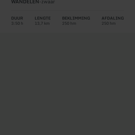
Soort
Moeilijkheidsgraad:
WANDELEN
-
zwaar
tour:
DUUR
LENGTE
BEKLIMMING
AFDALING
3:50 h
13,7 km
250 hm
250 hm