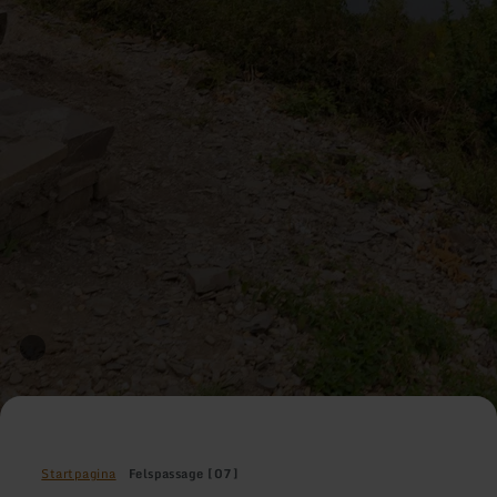
Startpagina
Felspassage [07]