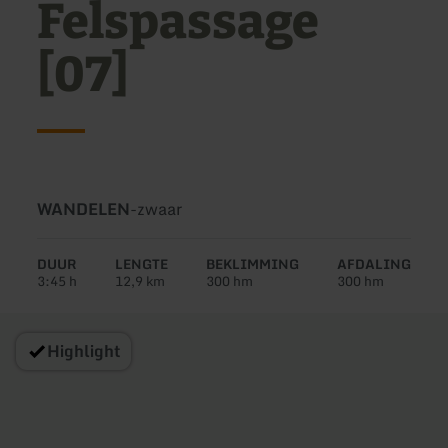
Felspassage
[07]
Soort
Moeilijkheidsgraad:
WANDELEN
-
zwaar
tour:
DUUR
LENGTE
BEKLIMMING
AFDALING
3:45 h
12,9 km
300 hm
300 hm
Highlight