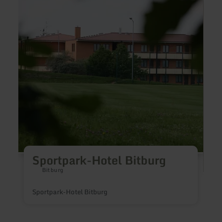
informatie
inform
over:
over:
Sportpark-
Thuis
Hotel
in
Bitburg
Heim
Sportpark-Hotel Bitburg
Bitburg
Sportpark-Hotel Bitburg
D
v
m