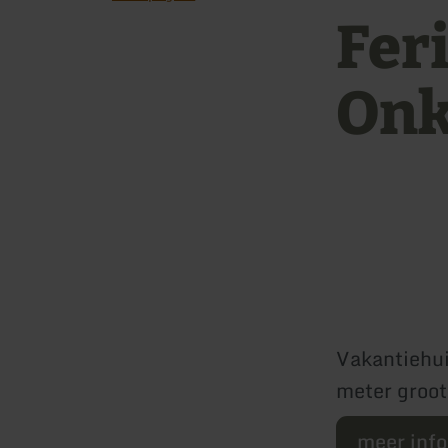
Fer
Onk
Vakantiehui
meter groot
meer inf