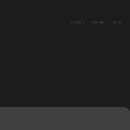
tie
BOEKEN
ZOEKEN
MENU