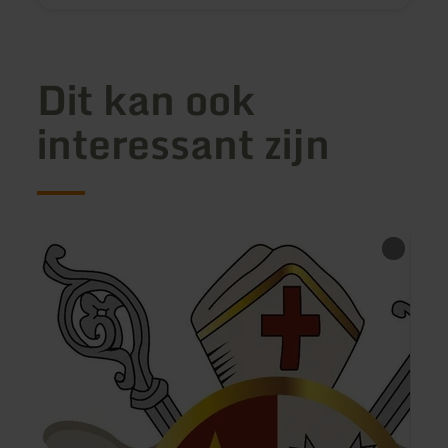
Dit kan ook
interessant zijn
meer
meer
informatie
inform
over:
over:
Kloster
Breue
Steinfeld
Hof