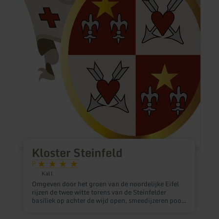
D
k
z
U
b
d
w
b
k
e
w
h
Kloster Steinfeld
d
P
p
v
Kall
2
Omgeven door het groen van de noordelijke Eifel
w
rijzen de twee witte torens van de Steinfelder
s
basiliek op achter de wijd open, smeedijzeren poort
h
van de kloosterpoort. Het historische begin van het
o
klooster Steinfeld gaat meer dan 1000 jaar terug