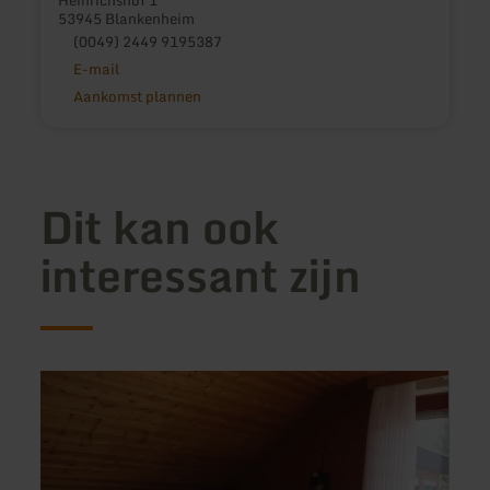
53945 Blankenheim
(0049) 2449 9195387
E-mail
Aankomst plannen
Dit kan ook
interessant zijn
meer
meer
informatie
inform
over:
over:
Ferienwohnung
Ferie
Weber
Reim