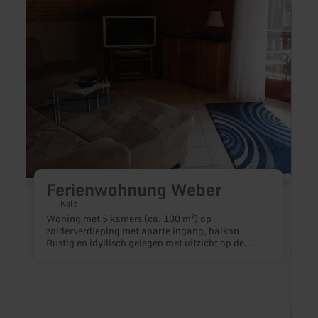
Ferienwohnung Weber
Kalt
Woning met 5 kamers (ca. 100 m²) op
zolderverdieping met aparte ingang, balkon.
Rustig en idyllisch gelegen met uitzicht op de
natuur. Parkeerplaats voor de deur. Ideale
vertrekpunt voor excursies naar Rijn en Moezel (3
km) en door de Eifel en de Hunsrück. Minimum
verblijf 2 nachten