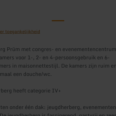
er toegankelijkheid
rg Prüm met congres- en evenementencentrum
amers voor 1-, 2- en 4-persoonsgebruik en 6-
ers in maisonnettestijl. De kamers zijn ruim e
emaal een douche/wc.
berg heeft categorie IV+
pten onder één dak: jeugdherberg, evenemente
 De jeugdherberg is fascinerend, gastvrij en ze