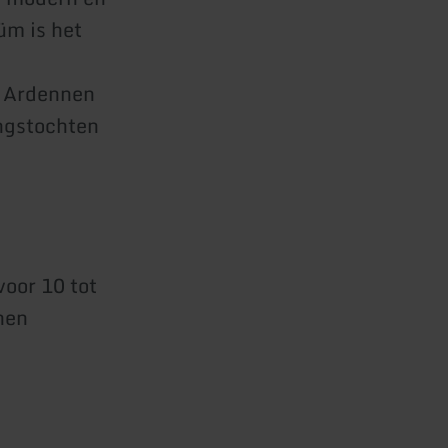
üm is het
e Ardennen
ingstochten
oor 10 tot
nen