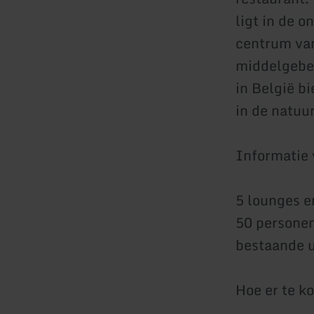
ligt in de 
centrum van
middelgebe
in België b
in de natuur
Informatie
5 lounges e
50 personen
bestaande u
Hoe er te k