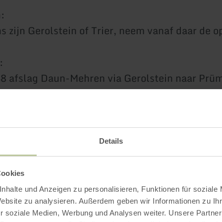
n:
ns zijn Gerolstein of Trier, neem vanaf daar de 
:
 afslag Daun-Mehren via Gerolstein naar Prüm
Meer informatie
Details
Cookies
nhalte und Anzeigen zu personalisieren, Funktionen für soziale
Website zu analysieren. Außerdem geben wir Informationen zu I
tingskenmerken
r soziale Medien, Werbung und Analysen weiter. Unsere Partner