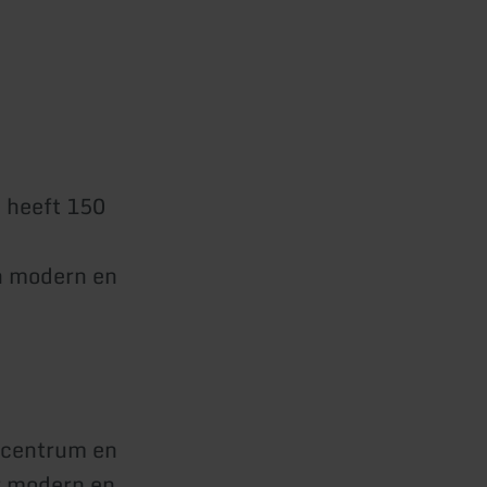
 heeft 150
n modern en
ncentrum en
er modern en