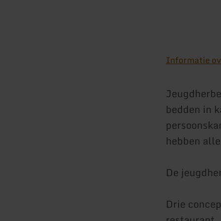
Informatie ov
Jeugdherbe
bedden in k
persoonskam
hebben all
De jeugdher
Drie conce
restaurant.