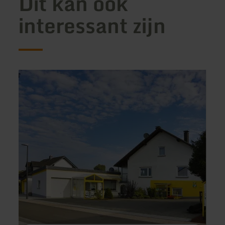
Dit kan ook
interessant zijn
meer
meer
informatie
inform
over:
over:
Haus
Ferie
Berndorf
Eifel-
Eiche