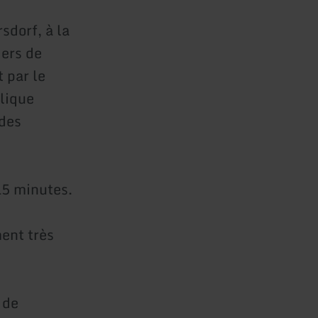
sdorf, à la
iers de
 par le
plique
 des
 15 minutes.
ent très
 de