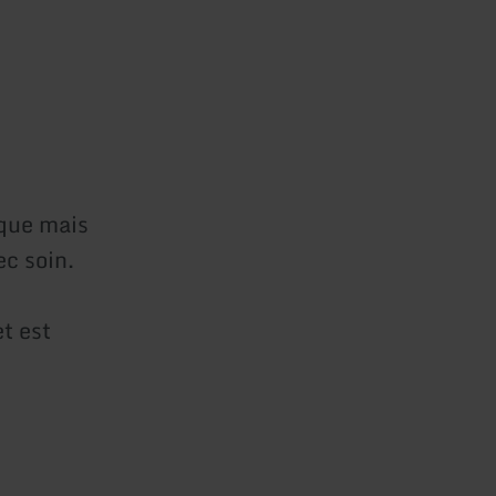
ique mais
c soin.
t est