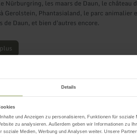
 le Nürburgring, les maars de Daun, le château 
à Gerolstein, Phantasialand, le parc animalier e
s de Daun, et bien d'autres encore.
 plus
Details
Plus d'information
Cookies
nhalte und Anzeigen zu personalisieren, Funktionen für soziale
Website zu analysieren. Außerdem geben wir Informationen zu I
r soziale Medien, Werbung und Analysen weiter. Unsere Partner