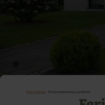
Startpagina
Ferienwohnung LarAlina
Fer