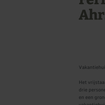
Ahr
Vakantiehui
Het vrijsta
drie person
en een gron
vakantiehui