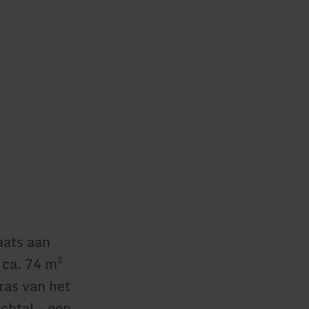
aats aan
 ca. 74 m²
ras van het
achtal - een