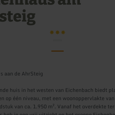
steig
s aan de AhrSteig
ande huis in het westen van Eichenbach biedt pl
en op één niveau, met een woonoppervlakte van
dstuk van ca. 1.950 m². Vanaf het overdekte ter
s heb je een vrij uitzicht op het groene Eichenb