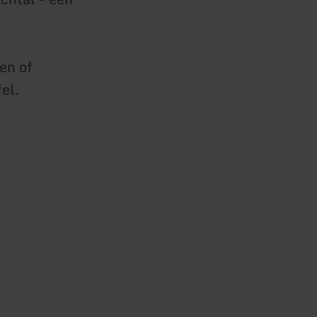
en of
el.