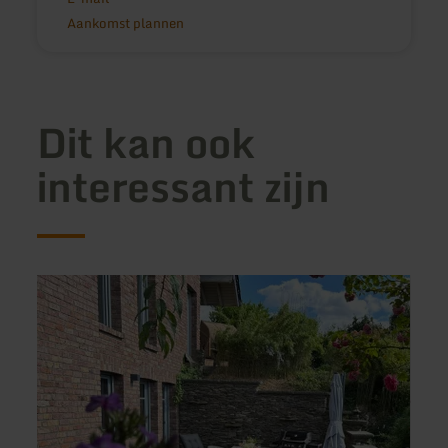
Aankomst plannen
Dit kan ook
interessant zijn
meer
meer
informatie
inform
over:
over:
Ferienwohnung
FAB
Eltztalidyll