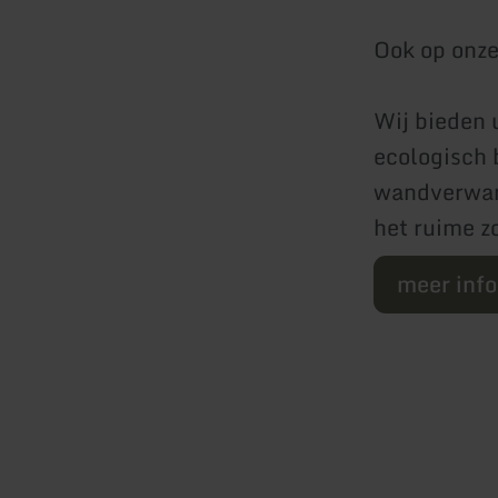
Ook op onze
Wij bieden 
ecologisch 
wandverwar
het ruime z
meer inf