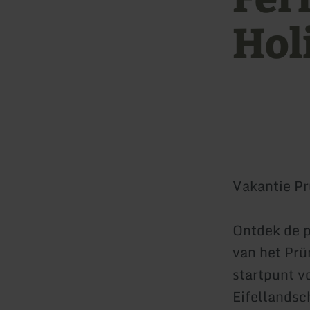
Hol
Vakantie P
Ontdek de p
van het Prü
startpunt vo
Eifellandsc