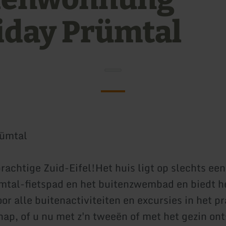
iday Prümtal
rümtal
rachtige Zuid-Eifel!Het huis ligt op slechts ee
mtal-fietspad en het buitenzwembad en biedt he
or alle buitenactiviteiten en excursies in het p
hap, of u nu met z'n tweeën of met het gezin on