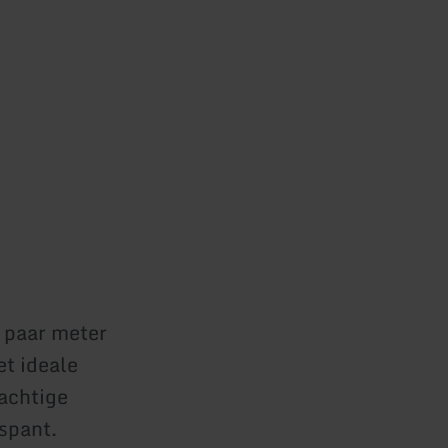
n paar meter
t ideale
rachtige
tspant.