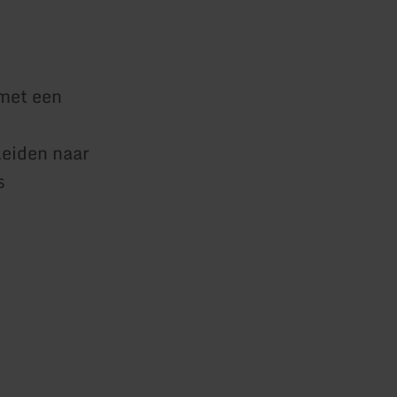
met een
eiden naar
s