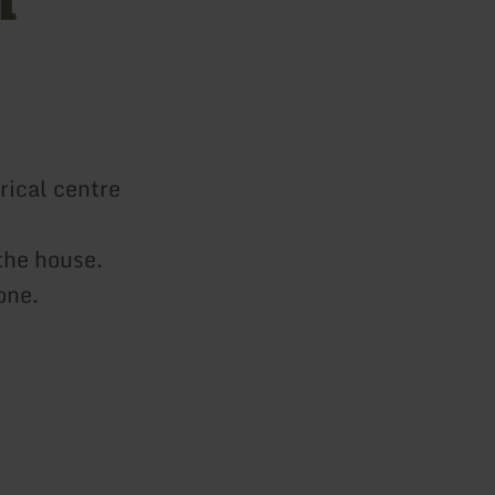
rical centre
 the house.
one.