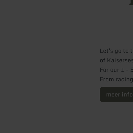
Let's go to 
of Kaiserse
For our 1 - 
From racing
meer inf