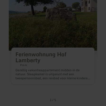
Ferienwohnung Hof
Lamberty
Prüm
Gezellig vakantieappartement midden in de
natuur. Slaapkamer is uitgerust met een
tweepersoonsbed, een reisbed voor kleine kinderen
U
wordt op aanvraag beschikbaar gesteld. Volledig
E
uitgeruste keuken met fornuis, oven, magnetron,
g
koelkast, klein vriesvak, vaatwasser,
e
koffiezetapparaat, broodrooster, waterkoker.
a
Eethoek met plaats voor 5 personen, ook hier
p
1
/
5
wordt op aanvraag een kinderstoel beschikbaar
t