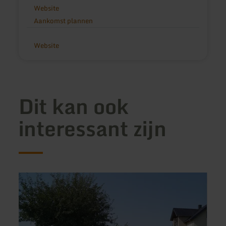
Website
Aankomst plannen
Website
Dit kan ook
interessant zijn
meer
meer
informatie
inform
over:
over:
Ferienwohnung
Appar
Hof
Eifel
Lamberty