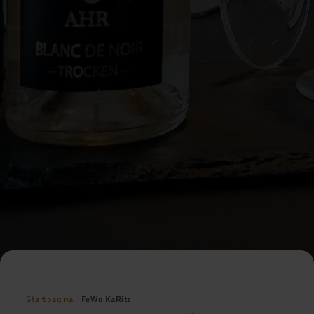
Startpagina
FeWo KaRitz