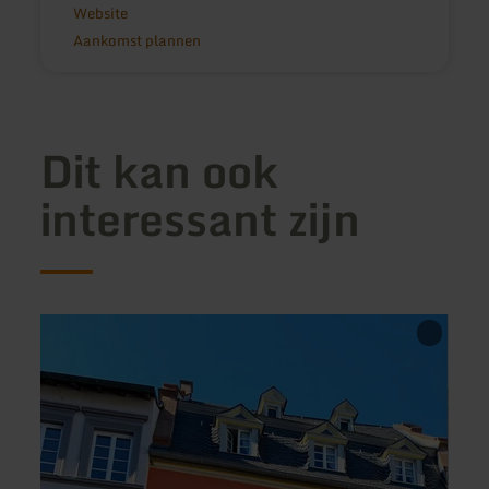
Website
Aankomst plannen
Dit kan ook
interessant zijn
meer
meer
informatie
inform
over:
over:
Hotel
Gäste
Well
Savo