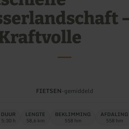
serlandschaft 
 Kraftvolle
Soort
Moeilijkheidsgraad:
FIETSEN
-
gemiddeld
tour:
DUUR
LENGTE
BEKLIMMING
AFDALING
5:30 h
58,6 km
558 hm
558 hm