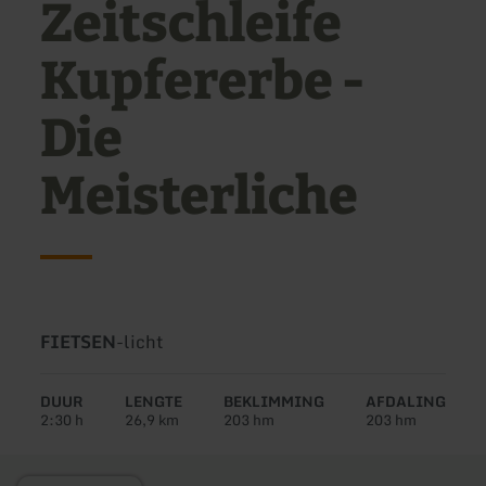
Zeitschleife
Kupfererbe -
Die
Meisterliche
Soort
Moeilijkheidsgraad:
FIETSEN
-
licht
tour:
DUUR
LENGTE
BEKLIMMING
AFDALING
2:30 h
26,9 km
203 hm
203 hm