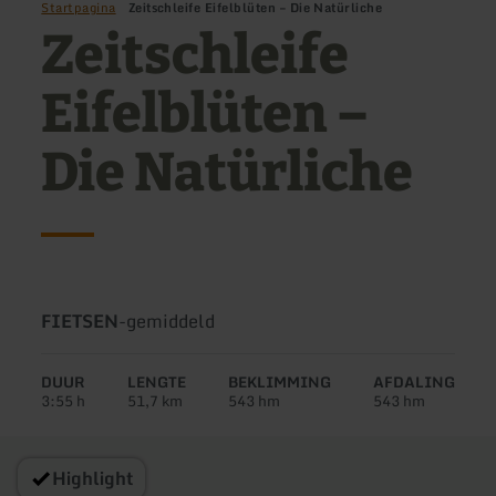
Startpagina
Zeitschleife Eifelblüten – Die Natürliche
Zeitschleife
Eifelblüten –
Die Natürliche
Soort
Moeilijkheidsgraad:
FIETSEN
-
gemiddeld
tour:
DUUR
LENGTE
BEKLIMMING
AFDALING
3:55 h
51,7 km
543 hm
543 hm
Highlight