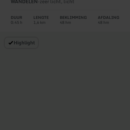
Soort
Moeilijkheidsgraad:
WANDELEN
-
zeer licht, licht
tour:
DUUR
LENGTE
BEKLIMMING
AFDALING
0:45 h
1,6 km
48 hm
48 hm
Highlight