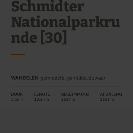
Schmidter
Nationalparkru
nde [30]
Soort
Moeilijkheidsgraad:
WANDELEN
-
gemiddeld, gemiddeld zwaar
tour:
DUUR
LENGTE
BEKLIMMING
AFDALING
3:30 h
13,1 km
262 hm
262 hm