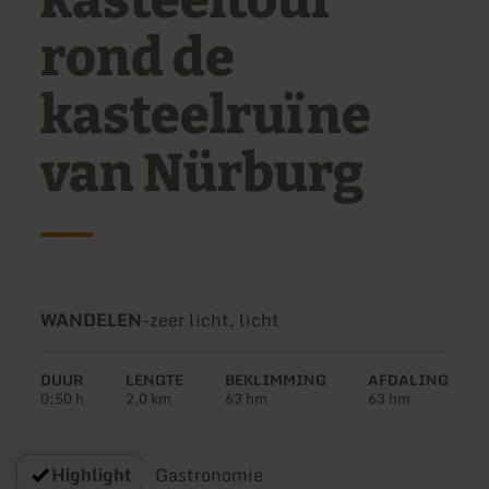
kasteeltour
rond de
kasteelruïne
van Nürburg
Soort
Moeilijkheidsgraad:
WANDELEN
-
zeer licht, licht
tour:
DUUR
LENGTE
BEKLIMMING
AFDALING
0:50 h
2,0 km
63 hm
63 hm
Highlight
Gastronomie