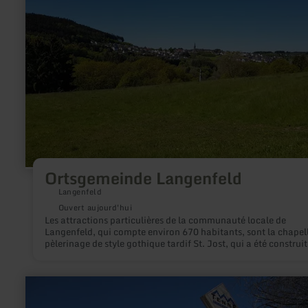
Ortsgemeinde Langenfeld
Langenfeld
Ouvert aujourd'hui
Les attractions particulières de la communauté locale de
Langenfeld, qui compte environ 670 habitants, sont la chapel
pèlerinage de style gothique tardif St. Jost, qui a été construit
1400, et la mine de visiteurs à 3 tunnels "Grube Bendisberg", 
offre un aperçu fantastique de l'intérieur de la terre. et donne 
aux anciennes traditions minières.
en
savoir
plus