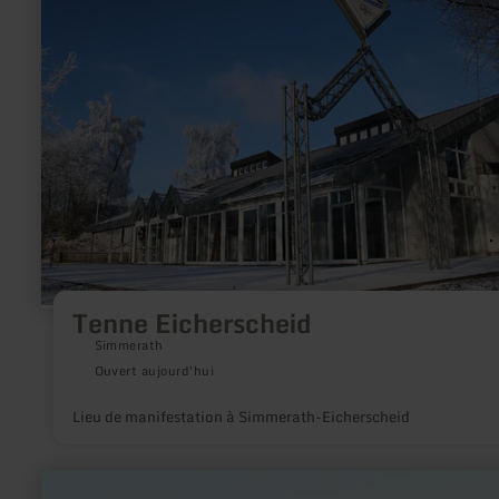
sur
:
Tenne
Eicherscheid
Tenne Eicherscheid
Simmerath
Ouvert aujourd'hui
Lieu de manifestation à Simmerath-Eicherscheid
en
savoir