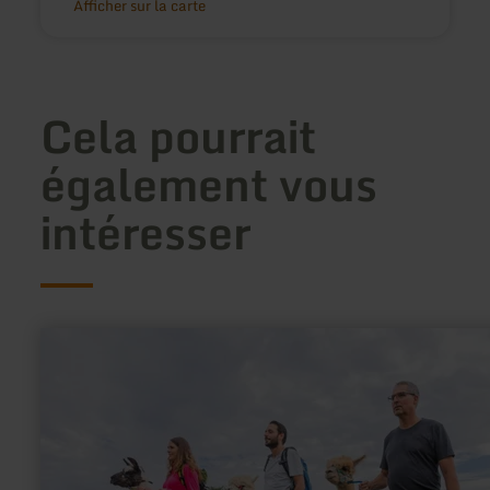
Afficher sur la carte
Cela pourrait
également vous
intéresser
en
savoir
plus
sur
:
Molbach
Alpacas