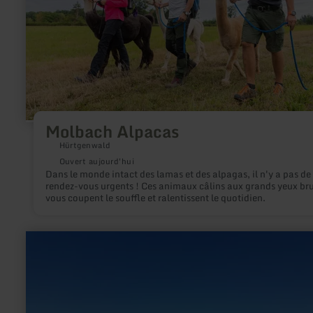
Molbach Alpacas
Hürtgenwald
Ouvert aujourd'hui
Dans le monde intact des lamas et des alpagas, il n'y a pas de
rendez-vous urgents ! Ces animaux câlins aux grands yeux br
vous coupent le souffle et ralentissent le quotidien.
en
savoir
plus
sur
:
Ortsgemeinde
Langenfeld