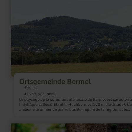
plus
sur
:
Ortsgemeinde
Bermel
Ortsgemeinde Bermel
Bermel
Ouvert aujourd'hui
Le paysage de la communauté locale de Bermel est caractéris
l'idyllique vallée d'Elz et le Hochbermel (570 m d'altitude). Cet
ancien site minier de pierre basale, repère de la région, et le
Kleinbermel forment ensemble la réserve naturelle "Hochberm
au-dessus de la communauté de 350 âmes. Le district de
Fensterseifen appartient également à la commune de Bermel.
en
savoir