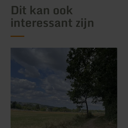
Dit kan ook
interessant zijn
meer
meer
informatie
inform
over:
over:
RAD-
Asia
Lager
Bistro
Pand