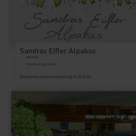
Sandras Eifler Alpakas
Hoffeld
Vandaag geopend
Begeleide alpacawandeling in de Eifel
meer
informatie
over:
Eifel-
Therme-
Zikkurat