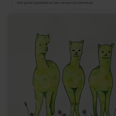
met grote ligweiden en een verwarmd zwembad.
meer
informatie
over:
Sandras
Eifler
Alpakas