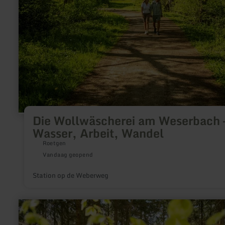
Die Wollwäscherei am Weserbach 
Wasser, Arbeit, Wandel
Roetgen
Vandaag geopend
Station op de Weberweg
meer
informatie
over: