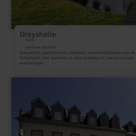
Dreyshalle
Dreis
Vandaag geopend
Dreyshalle, sportcentrum, clubhuis, buurthuisGelegen aan de
Schorbach, met speeltuin, e-bike oplaadpunt, startpunt voor
wandelingen
meer
informatie
over:
E-
Bike-
Ladestation
am
Alten
Backhaus
in
Bleialf