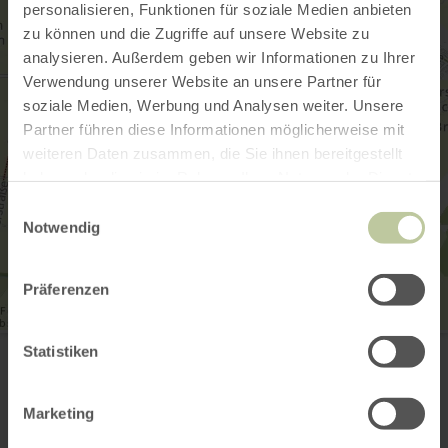
personalisieren, Funktionen für soziale Medien anbieten
zu können und die Zugriffe auf unsere Website zu
analysieren. Außerdem geben wir Informationen zu Ihrer
Verwendung unserer Website an unsere Partner für
soziale Medien, Werbung und Analysen weiter. Unsere
Partner führen diese Informationen möglicherweise mit
weiteren Daten zusammen, die Sie ihnen bereitgestellt
haben oder die sie im Rahmen Ihrer Nutzung der Dienste
gesammelt haben.
Einwilligungsauswahl
Notwendig
Präferenzen
Eifeler Hofkäserei Gröner
Statistiken
Kommener Str. 32
53909 Zülpich-Sinzenich
+49 6593 1812
Marketing
E-mail
Aankomst plannen