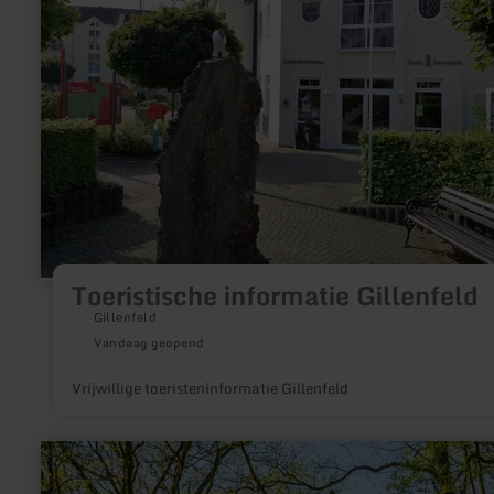
Toeristische informatie Gillenfeld
Gillenfeld
Vandaag geopend
Vrijwillige toeristeninformatie Gillenfeld
meer
informatie
over: