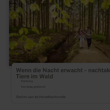
Wenn
die
Nacht
erwacht
–
nachtaktive
Tiere
im
Wald
Wenn die Nacht erwacht – nachtak
Tiere im Wald
Stolberg
Vandaag geopend
Station aan de Hasselbachrunde