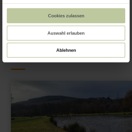
Op kaart weergeven
Cookies zulassen
Auswahl erlauben
Dit kan ook
interessant zijn
Ablehnen
meer
informatie
over:
Dreyshalle