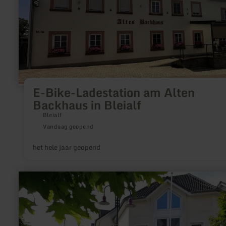
E-Bike-Ladestation am Alten
Backhaus in Bleialf
Bleialf
Vandaag geopend
het hele jaar geopend
meer
informatie
over:
Toeristische
informatie
Gillenfeld