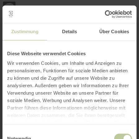
Mijn
loca
bepa
Plaats zoeken
Filter openen
INTERACTIEVE KAART
Zustimmung
Details
Über Cookies
Diese Webseite verwendet Cookies
Wir verwenden Cookies, um Inhalte und Anzeigen zu
personalisieren, Funktionen für soziale Medien anbieten
zu können und die Zugriffe auf unsere Website zu
analysieren. Außerdem geben wir Informationen zu Ihrer
Verwendung unserer Website an unsere Partner für
soziale Medien, Werbung und Analysen weiter. Unsere
Partner führen diese Informationen möglicherweise mit
weiteren Daten zusammen, die Sie ihnen bereitgestellt
haben oder die sie im Rahmen Ihrer Nutzung der Dienste
gesammelt haben.
Einwilligungsauswahl
Notwendig