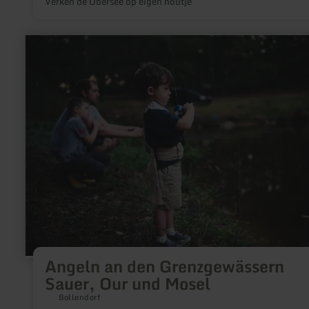
Verken de Obersee op eigen houtje
meer
informatie
over:
Angeln
an
den
Grenzgewässern
Sauer,
Our
und
Mosel
Angeln an den Grenzgewässern
Sauer, Our und Mosel
Bollendorf