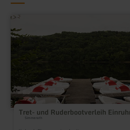
meer
informatie
over:
Tret-
und
Ruderbootverleih
Einruhr
Tret- und Ruderbootverleih Einruh
Simmerath