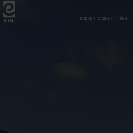
Terug
Ga naar de hoofdinhoud
Ga naar de zoekfunctie
Ga naar de hoofdnavigatie
Ga naar de voettekst
naar
de
startpagina
BOEKEN
ZOEKEN
MENU