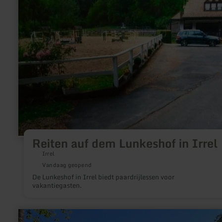
auf
dem
Lunkeshof
in
Irrel
Reiten auf dem Lunkeshof in Irrel
Irrel
Vandaag geopend
De Lunkeshof in Irrel biedt paardrijlessen voor
vakantiegasten.
meer
informatie