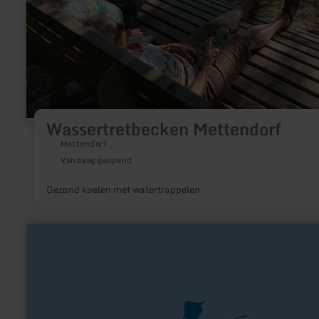
Wassertretbecken Mettendorf
Mettendorf
Vandaag geopend
Gezond koelen met watertrappelen
meer
informatie
over:
Fliegenfischen
an
der
Urft