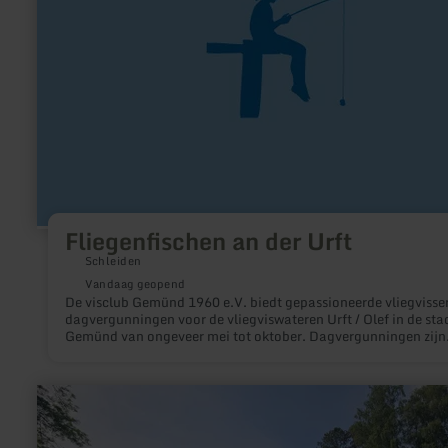
Fliegenfischen an der Urft
Schleiden
Vandaag geopend
De visclub Gemünd 1960 e.V. biedt gepassioneerde vliegvisse
dagvergunningen voor de vliegviswateren Urft / Olef in de sta
Gemünd van ongeveer mei tot oktober. Dagvergunningen zijn
verkrijgbaar bij de poort van het Nationaal Park Gemünd.
Voorwaarden voor het vissen - Vliegvissen met vliegenhengel,
kunstvlieg of nimf - Overnachting in de gemeente Schleiden 
meer
een minimum verblijf van 3 dagen (= 2 overnachtingen) -
informatie
Overleggen van een geldige visvergunning - Vangst van max. 
over:
vissen, minimale grootte 30 cm - Dagkaarten van 25 EUR plu
Kinderspielplatz