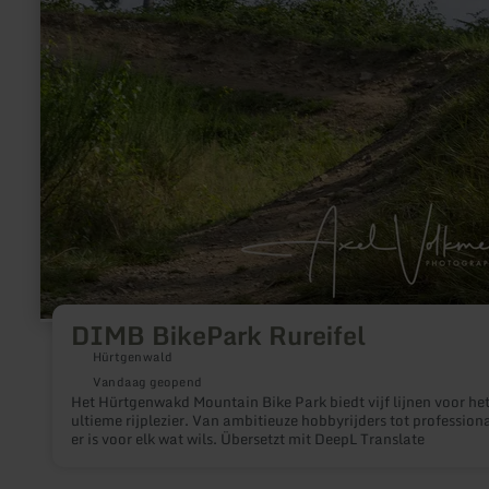
DIMB BikePark Rureifel
Hürtgenwald
Vandaag geopend
Het Hürtgenwakd Mountain Bike Park biedt vijf lijnen voor he
ultieme rijplezier. Van ambitieuze hobbyrijders tot professiona
er is voor elk wat wils. Übersetzt mit DeepL Translate