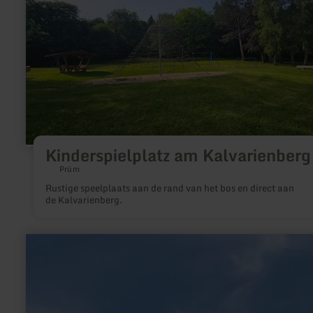
vergoeding 1,50 EUR
am
Kalvarienberg
Kinderspielplatz am Kalvarienberg
Prüm
Rustige speelplaats aan de rand van het bos en direct aan
de Kalvarienberg.
meer
informatie
over:
DIMB
BikePark
Rureifel