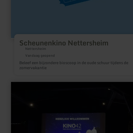
Scheunenkino Nettersheim
Nettersheim
Vandaag geopend
Beleef een bijzondere bioscoop in de oude schuur tijdens de
zomervakantie
meer
informatie
over:
Kino42