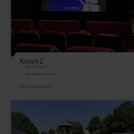
Kino42
Nettersheim
Vandaag gesloten
De bioscoop leeft!
meer
informatie
over:
Kinderspielplatz
am
Gemeindehaus