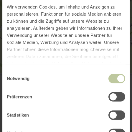
Wir verwenden Cookies, um Inhalte und Anzeigen zu
personalisieren, Funktionen für soziale Medien anbieten
zu können und die Zugriffe auf unsere Website zu
analysieren. Außerdem geben wir Informationen zu Ihrer
Verwendung unserer Website an unsere Partner für
soziale Medien, Werbung und Analysen weiter. Unsere
Partner führen diese Informationen möglicherweise mit
weiteren Daten zusammen, die Sie ihnen bereitgestellt
haben oder die sie im Rahmen Ihrer Nutzung der Dienste
gesammelt haben.
Einwilligungsauswahl
Eifel Escape - Louisa Schmitz & Corinna Schlagloth
Notwendig
Freundschaftswerk Gbr
Paustenbacher Str. 6
52152 Simmerath-Paustenbach
Präferenzen
+49 15756381344
E-mail
Website
Statistiken
Aankomst plannen
Op kaart weergeven